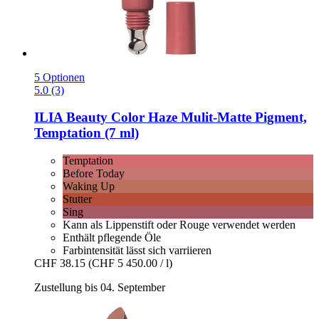
5 Optionen
5.0 (3)
ILIA Beauty
Color Haze Mulit-​Matte Pigment,
Temptation (7 ml)
Temptation
Before Today
Waking Up
Stutter
Sing
Kann als Lippenstift oder Rouge verwendet werden
Enthält pflegende Öle
Farbintensität lässt sich varriieren
CHF 38.15
(CHF 5 450.00 / l)
Zustellung bis 04. September