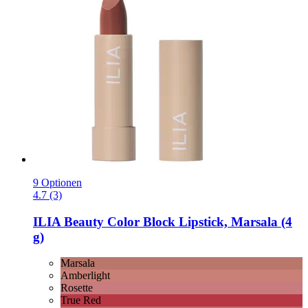
9 Optionen
4.7 (3)
ILIA Beauty
Color Block Lipstick, Marsala (4
g)
Marsala
Amberlight
Rosette
True Red