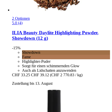
2 Optionen
5.0 (4)
ILIA Beauty
Daylite Highlighting Powder,
Showdown (12 g)
-15%
Showdown
Fame
Highlighter-Puder
Sorgt für einen schimmernden Glow
Auch als Lidschatten anzuwenden
CHF 33.25
CHF 39.12
(CHF 2 770.83 / kg)
Zustellung bis 13. August