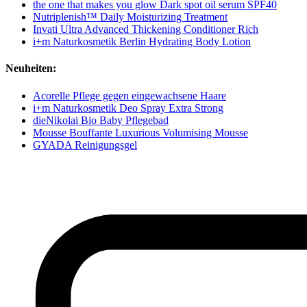
the one that makes you glow Dark spot oil serum SPF40
Nutriplenish™ Daily Moisturizing Treatment
Invati Ultra Advanced Thickening Conditioner Rich
i+m Naturkosmetik Berlin Hydrating Body Lotion
Neuheiten:
Acorelle Pflege gegen eingewachsene Haare
i+m Naturkosmetik Deo Spray Extra Strong
dieNikolai Bio Baby Pflegebad
Mousse Bouffante Luxurious Volumising Mousse
GYADA Reinigungsgel