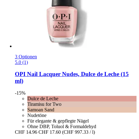
3 Optionen
5.0 (1)
OPI
Nail Lacquer Nudes, Dulce de Leche (15
ml)
-15%
Dulce de Leche
Tiramisu for Two
Samoan Sand
Nudetöne
Für elegante & gepflegte Nägel
Ohne DBP, Toluol & Formaldehyd
CHF 14.96
CHF 17.60
(CHF 997.33 / l)