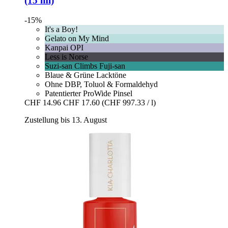
(15 ml)
-15%
It's a Boy!
Gelato on My Mind
Kanpai OPI
Less is Norse
Suzi-san Climbs Fuji-san
Blaue & Grüne Lacktöne
Ohne DBP, Toluol & Formaldehyd
Patentierter ProWide Pinsel
CHF 14.96
CHF 17.60
(CHF 997.33 / l)
Zustellung bis 13. August