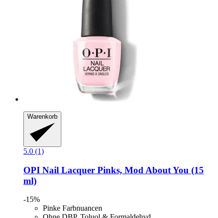
Warenkorb
5.0 (1)
OPI
Nail Lacquer Pinks, Mod About You (15
ml)
-15%
Pinke Farbnuancen
Ohne DBP, Toluol & Formaldehyd