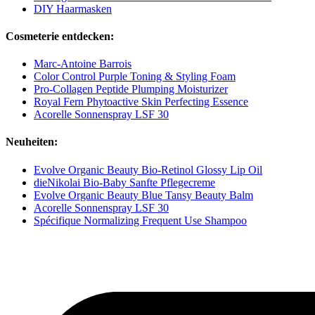
DIY Haarmasken
Cosmeterie entdecken:
Marc-Antoine Barrois
Color Control Purple Toning & Styling Foam
Pro-Collagen Peptide Plumping Moisturizer
Royal Fern Phytoactive Skin Perfecting Essence
Acorelle Sonnenspray LSF 30
Neuheiten:
Evolve Organic Beauty Bio-Retinol Glossy Lip Oil
dieNikolai Bio-Baby Sanfte Pflegecreme
Evolve Organic Beauty Blue Tansy Beauty Balm
Acorelle Sonnenspray LSF 30
Spécifique Normalizing Frequent Use Shampoo