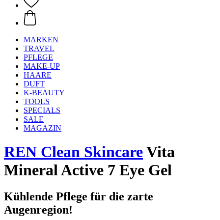
MARKEN
TRAVEL
PFLEGE
MAKE-UP
HAARE
DUFT
K-BEAUTY
TOOLS
SPECIALS
SALE
MAGAZIN
REN Clean Skincare
Vita
Mineral Active 7 Eye Gel
Kühlende Pflege für die zarte
Augenregion!