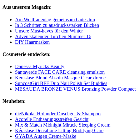
Aus unserem Magazin:
Am Weltfrauentag gemeinsam Gutes tun
In 3 Schritten zu ausdrucksstarken Blicken
Unsere Must-haves für den Winter
Adventskalender Türchen Nummer 16
DIY Haarmasken
Cosmeterie entdecken:
Danessa Myricks Beauty
Santaverde FACE CARE cleansing emulsion
Kérastase Blond Absolu Masque Cicaextreme
SuncoatGirl BFF Duo Nail Polish Set Buddies
MESAUDA BRONZE VENUS Bronzing Powder Compact
Neuheiten:
dieNikolai Holunder Duschgel & Shampoo
Acorelle Enthaarungsstreifen Gesicht
Mix & Match Midnight Miracle Sleeping Cream
Kérastase Densifique Lifting Bodifying Care
GYADA Augen Creme-Maske