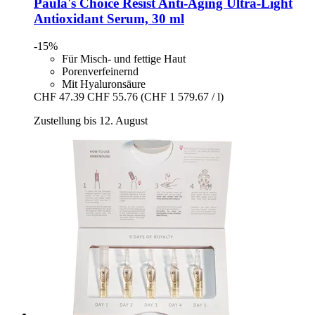
Paula's Choice
Resist Anti-​Aging Ultra-​Light
Antioxidant Serum, 30 ml
-15%
Für Misch- und fettige Haut
Porenverfeinernd
Mit Hyaluronsäure
CHF 47.39
CHF 55.76
(CHF 1 579.67 / l)
Zustellung bis 12. August