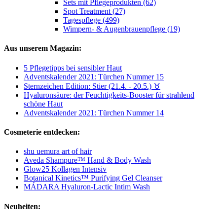
Sets mit Pflegeprodukten (62)
Spot Treatment (27)
Tagespflege (499)
Wimpern- & Augenbrauenpflege (19)
Aus unserem Magazin:
5 Pflegetipps bei sensibler Haut
Adventskalender 2021: Türchen Nummer 15
Sternzeichen Edition: Stier (21.4. - 20.5.) ♉︎
Hyaluronsäure: der Feuchtigkeits-Booster für strahlend
schöne Haut
Adventskalender 2021: Türchen Nummer 14
Cosmeterie entdecken:
shu uemura art of hair
Aveda Shampure™ Hand & Body Wash
Glow25 Kollagen Intensiv
Botanical Kinetics™ Purifying Gel Cleanser
MÁDARA Hyaluron-Lactic Intim Wash
Neuheiten: