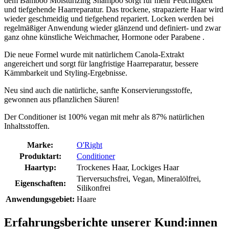
dem Bamboo Moisturizing Shampoo sorgt für mehr Feuchtigkeit
und tiefgehende Haarreparatur. Das trockene, strapazierte Haar wird
wieder geschmeidig und tiefgehend repariert. Locken werden bei
regelmäßiger Anwendung wieder glänzend und definiert- und zwar
ganz ohne künstliche Weichmacher, Hormone oder Parabene .
Die neue Formel wurde mit natürlichem Canola-Extrakt
angereichert und sorgt für langfristige Haarreparatur, bessere
Kämmbarkeit und Styling-Ergebnisse.
Neu sind auch die natürliche, sanfte Konservierungsstoffe,
gewonnen aus pflanzlichen Säuren!
Der Conditioner ist 100% vegan mit mehr als 87% natürlichen
Inhaltsstoffen.
Marke:
O'Right
Produktart:
Conditioner
Haartyp:
Trockenes Haar, Lockiges Haar
Tierversuchsfrei, Vegan, Mineralölfrei,
Eigenschaften:
Silikonfrei
Anwendungsgebiet:
Haare
Erfahrungsberichte unserer Kund:innen