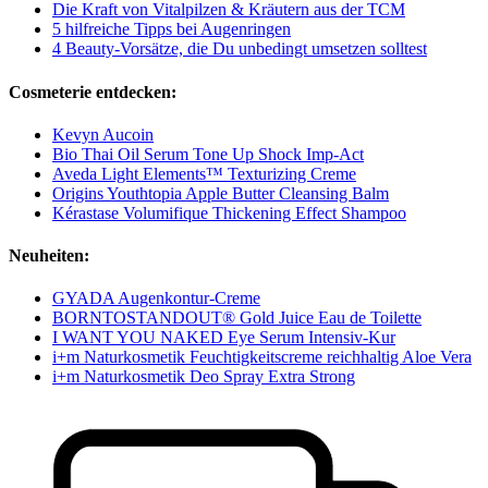
Die Kraft von Vitalpilzen & Kräutern aus der TCM
5 hilfreiche Tipps bei Augenringen
4 Beauty-Vorsätze, die Du unbedingt umsetzen solltest
Cosmeterie entdecken:
Kevyn Aucoin
Bio Thai Oil Serum Tone Up Shock Imp-Act
Aveda Light Elements™ Texturizing Creme
Origins Youthtopia Apple Butter Cleansing Balm
Kérastase Volumifique Thickening Effect Shampoo
Neuheiten:
GYADA Augenkontur-Creme
BORNTOSTANDOUT® Gold Juice Eau de Toilette
I WANT YOU NAKED Eye Serum Intensiv-Kur
i+m Naturkosmetik Feuchtigkeitscreme reichhaltig Aloe Vera
i+m Naturkosmetik Deo Spray Extra Strong