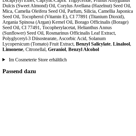
Dicaprylyl Ether, Caprylic/Capric Triglyceride, Prunus Amygdalus
Dulcis (Sweet Almond) Oil, Corylus Avellana (Hazelnut) Seed Oil,
Mica, Camelia Oleifera Seed Oil, Parfum, Silicia, Camellia Japonica
Seed Oil, Tocopherol (Vitamin E), CI 77891 (Titanium Dioxid),
Argania Spinosa (Argan) Kernel Oil, Borago Officinalis (Borage)
Seed Oil, CI 77491, Tocopherylacetat, Helianthus Annus
(Sunflower) Seed Oil, Rosmarinus Officinalis Leaf Extract,
Polyglyceryl-3 Diisostearate, Ascorbic Acid, Solanum
Lycopersicum (Tomato) Fruit Extract,
Benzyl Salicylate
,
Linalool
,
Limonene
, Citronellal,
Geraniol
,
Benzyl Alcohol
Im Cosmeterie Store erhältlich
Passend dazu