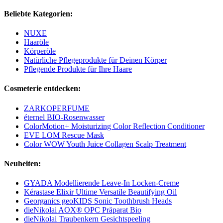
Beliebte Kategorien:
NUXE
Haaröle
Körperöle
Natürliche Pflegeprodukte für Deinen Körper
Pflegende Produkte für Ihre Haare
Cosmeterie entdecken:
ZARKOPERFUME
éternel BIO-Rosenwasser
ColorMotion+ Moisturizing Color Reflection Conditioner
EVE LOM Rescue Mask
Color WOW Youth Juice Collagen Scalp Treatment
Neuheiten:
GYADA Modellierende Leave-In Locken-Creme
Kérastase Elixir Ultime Versatile Beautifying Oil
Georganics geoKIDS Sonic Toothbrush Heads
dieNikolai AOX® OPC Präparat Bio
dieNikolai Traubenkern Gesichtspeeling