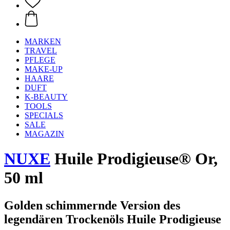
MARKEN
TRAVEL
PFLEGE
MAKE-UP
HAARE
DUFT
K-BEAUTY
TOOLS
SPECIALS
SALE
MAGAZIN
NUXE
Huile Prodigieuse® Or,
50 ml
Golden schimmernde Version des
legendären Trockenöls Huile Prodigieuse