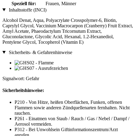
Speziell für:
Frauen, Männer
Inhaltsstoffe (INCI)
Alcohol Denat, Aqua, Polyacrylate Crosspolymer-6, Biotin,
Caprylyl Glycol, Vaccinium Macrocarpon (Cranberry) Fruit Extract,
Amyl Acetate, Phaeodactylum Tricornutum Extract,
Gluconolactone, Glycolic Acid, Hexanal, 1.2-Hexanediol,
Pentylene Glycol, Tocopherol (Vitamin E)
Sicherheits- & Gefahrenhinweise
Signalwort: Gefahr
Sicherheitshinweise:
P210 - Von Hitze, heißen Oberflächen, Funken, offenen
Flammen sowie anderen Zündquellenarten fernhalten. Nicht
rauchen.
P261 - Einatmen von Staub / Rauch / Gas / Nebel / Dampf /
Aerosol vermeiden.
P312 - Bei Unwohlsein Giftinformationszentrum/Arzt
anrufen.