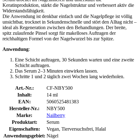
Keratinproduktion, stärkt die Nagelstruktur und verbessert aktiv die
Widerstandsfähigkeit.
Die Anwendung ist denkbar einfach und die Nagelpflege ist völlig
unsichtbar, trocknet in Sekundenschnelle und stört den Alltag nicht –
ideal als Regeneration zwischen den Behandlungen. Der breite,
spitz zulaufende Pinsel sorgt für makelloses Auftragen der
reichhaltigen Formel von der Nagelwurzel bis zur Spitze.
Anwendung
:
Eine Schicht auftragen, 30 Sekunden warten und eine zweite
Schicht auftragen.
Das Serum 2–3 Minuten einwirken lassen.
Schritte 1 und 2 täglich zwei Wochen lang wiederholen.
Art.-Nr.:
CF-NBY500
Inhalt:
14 ml
EAN:
5060525481383
Hersteller-Nr.:
NBY500
Marke:
Nailberry
Produktart:
Serum
Eigenschaften:
Vegan, Tierversuchsfrei, Halal
Anwendungsgebiet:
Nägel