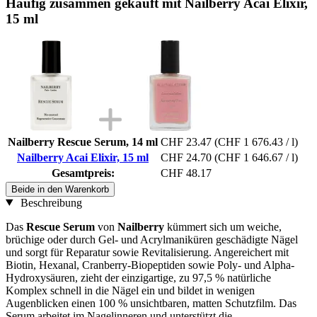
Häufig zusammen gekauft mit Nailberry Acai Elixir,
15 ml
Nailberry Rescue Serum, 14 ml
CHF 23.47
(CHF 1 676.43 / l)
Nailberry Acai Elixir, 15 ml
CHF 24.70
(CHF 1 646.67 / l)
Gesamtpreis:
CHF 48.17
Beide in den Warenkorb
Beschreibung
Das
Rescue Serum
von
Nailberry
kümmert sich um weiche,
brüchige oder durch Gel- und Acrylmaniküren geschädigte Nägel
und sorgt für Reparatur sowie Revitalisierung. Angereichert mit
Biotin, Hexanal, Cranberry-Biopeptiden sowie Poly- und Alpha-
Hydroxysäuren, zieht der einzigartige, zu 97,5 % natürliche
Komplex schnell in die Nägel ein und bildet in wenigen
Augenblicken einen 100 % unsichtbaren, matten Schutzfilm. Das
Serum arbeitet im Nagelinneren und unterstützt die