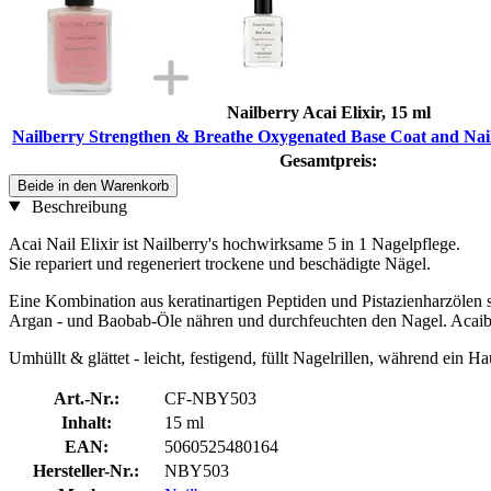
Nailberry Acai Elixir, 15 ml
Nailberry Strengthen & Breathe Oxygenated Base Coat and Nail
Gesamtpreis:
Beide in den Warenkorb
Beschreibung
Acai Nail Elixir ist Nailberry's hochwirksame 5 in 1 Nagelpflege.
Sie repariert und regeneriert trockene und beschädigte Nägel.
Eine Kombination aus keratinartigen Peptiden und Pistazienharzölen 
Argan ‐ und Baobab‐Öle nähren und durchfeuchten den Nagel. Acaibee
Umhüllt & glättet ‐ leicht, festigend, füllt Nagelrillen, während ei
Art.-Nr.:
CF-NBY503
Inhalt:
15 ml
EAN:
5060525480164
Hersteller-Nr.:
NBY503