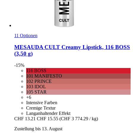
11 Optionen
MESAUDA
CULT Creamy Lipstick, 116 BOSS
(3,50 g)
-15%
116 BOSS
101 MANIFESTO
102 PRINCE
103 IDOL
105 STAR
+6
Intensive Farben
Cremige Textur
Langanhaltender Effekt
CHF 13.21
CHF 15.55
(CHF 3 774.29 / kg)
Zustellung bis 13. August