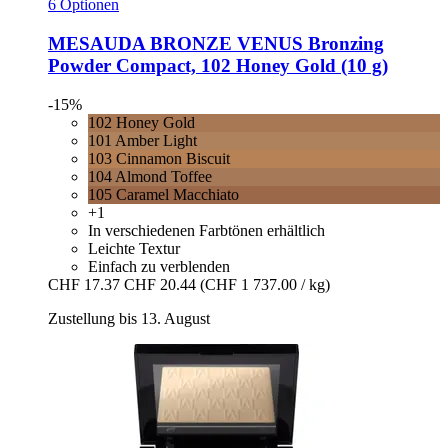
6 Optionen
MESAUDA
BRONZE VENUS Bronzing
Powder Compact, 102 Honey Gold (10 g)
-15%
102 Honey Gold
101 Amber Light
103 Cinnamon Biscuit
104 Almond Toffee
105 Caramel Macchiato
+1
In verschiedenen Farbtönen erhältlich
Leichte Textur
Einfach zu verblenden
CHF 17.37
CHF 20.44
(CHF 1 737.00 / kg)
Zustellung bis 13. August