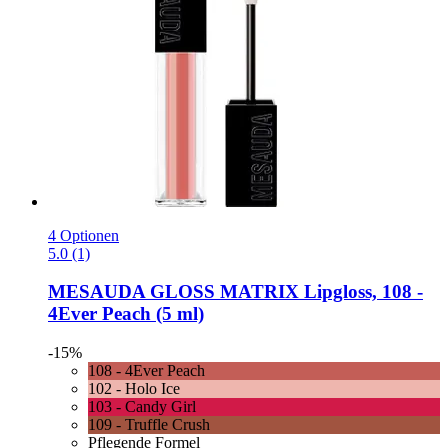
4 Optionen
5.0 (1)
MESAUDA
GLOSS MATRIX Lipgloss, 108 -​
4Ever Peach (5 ml)
-15%
108 - 4Ever Peach
102 - Holo Ice
103 - Candy Girl
109 - Truffle Crush
Pflegende Formel