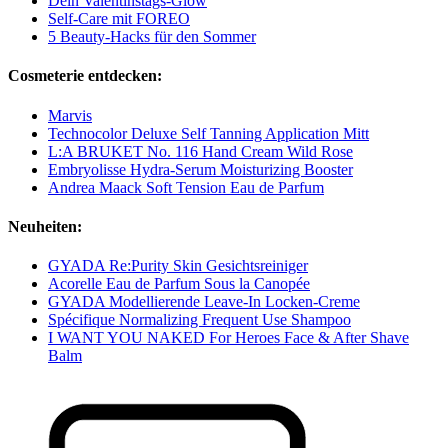
Dein Valentinstags-Glow
Self-Care mit FOREO
5 Beauty-Hacks für den Sommer
Cosmeterie entdecken:
Marvis
Technocolor Deluxe Self Tanning Application Mitt
L:A BRUKET No. 116 Hand Cream Wild Rose
Embryolisse Hydra-Serum Moisturizing Booster
Andrea Maack Soft Tension Eau de Parfum
Neuheiten:
GYADA Re:Purity Skin Gesichtsreiniger
Acorelle Eau de Parfum Sous la Canopée
GYADA Modellierende Leave-In Locken-Creme
Spécifique Normalizing Frequent Use Shampoo
I WANT YOU NAKED For Heroes Face & After Shave
Balm