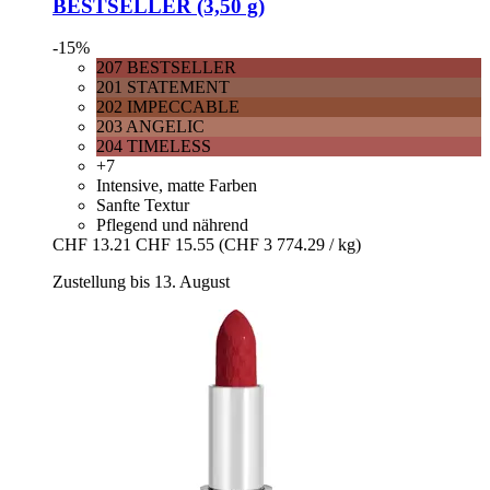
BESTSELLER (3,50 g)
-15%
207 BESTSELLER
201 STATEMENT
202 IMPECCABLE
203 ANGELIC
204 TIMELESS
+7
Intensive, matte Farben
Sanfte Textur
Pflegend und nährend
CHF 13.21
CHF 15.55
(CHF 3 774.29 / kg)
Zustellung bis 13. August