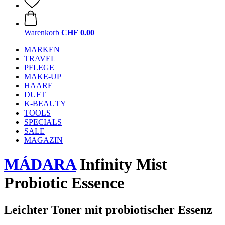
Warenkorb
CHF 0.00
MARKEN
TRAVEL
PFLEGE
MAKE-UP
HAARE
DUFT
K-BEAUTY
TOOLS
SPECIALS
SALE
MAGAZIN
MÁDARA
Infinity Mist
Probiotic Essence
Leichter Toner mit probiotischer Essenz