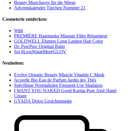
Beauty Must-haves für die Wiesn
Adventskalender Türchen Nummer 22
Cosmeterie entdecken:
Wild
PREMIÈRE Haarmaske Masque Filler Réparateur
GOLDWELL Elumen Long Lasting Hair Color
Dr. PawPaw Original Balm
Set #LessWasteMoreGLOV
Neuheiten:
Evolve Organic Beauty Miracle Vitamin C Mask
Acorelle Bio Eau de Parfum Jardin des Thés
Spécifique Normalizing Frequent Use Shampoo
I WANT YOU NAKED Good Karma Pure Aloe Hand
Cream
GYADA Detox Gesichtsmaske