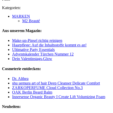
Kategorien:
MARKEN
M2 Beauté
Aus unserem Magazin:
Make-up-Pinsel richtig reinigen
Haarpflege: Auf die Inhaltsstoffe kommt es an!
Ultimative Party Essentials
Adventskalender Türchen Nummer 12
Dein Valentinstags-Glow
Cosmeterie entdecken:
Dr. Althea
shu uemura art of hair Deep Cleanser Delicate Comfort
ZARKOPERFUME Cloud Collection No.3
OAK Berlin Beard Balm
Innersense Organic Beauty I Create Lift Volumizing Foam
Neuheiten: