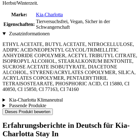
Herbst/Winterzeit.
Marke:
Kia-Charlotta
Tierversuchsfrei, Vegan, Sicher in der
Eigenschaften:
Schwangerschaft
Zusatzinformationen
ETHYL ACETATE, BUTYL ACETATE, NITROCELLULOSE,
ADIPIC ACID/NEOPENTYL GLYCOL/TRIMELLITIC
ANHYDRIDE COPOLYMER, ACETYL TRIBUTYL CITRATE,
ISOPROPYL ALCOHOL, STEARALKONIUM BENTONITE,
SUCROSE ACETATE ISOBUTYRATE, DIACETONE
ALCOHOL, STYRENE/ACRYLATES COPOLYMER, SILICA,
ACRYLATES COPOLYMER, PENTAERYTHRIL
TETRAISOSTEARATE, PHOSPHORIC ACID, CI 15880, CI
40850, CI 15850, CI 77163, CI 74160
Kia-Charlotta Klimaneutral
Passende Produkte
Dieses Produkt bewerten
Erfahrungsberichte in Deutsch für Kia-
Charlotta Stay In