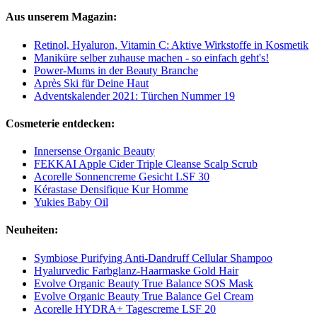
Aus unserem Magazin:
Retinol, Hyaluron, Vitamin C: Aktive Wirkstoffe in Kosmetik
Maniküre selber zuhause machen - so einfach geht's!
Power-Mums in der Beauty Branche
Après Ski für Deine Haut
Adventskalender 2021: Türchen Nummer 19
Cosmeterie entdecken:
Innersense Organic Beauty
FEKKAI Apple Cider Triple Cleanse Scalp Scrub
Acorelle Sonnencreme Gesicht LSF 30
Kérastase Densifique Kur Homme
Yukies Baby Oil
Neuheiten:
Symbiose Purifying Anti-Dandruff Cellular Shampoo
Hyalurvedic Farbglanz-Haarmaske Gold Hair
Evolve Organic Beauty True Balance SOS Mask
Evolve Organic Beauty True Balance Gel Cream
Acorelle HYDRA+ Tagescreme LSF 20