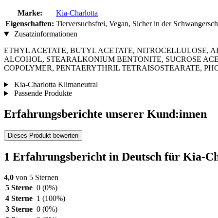
Marke:
Kia-Charlotta
Eigenschaften:
Tierversuchsfrei, Vegan, Sicher in der Schwangersch
Zusatzinformationen
ETHYL ACETATE, BUTYL ACETATE, NITROCELLULOSE, A
ALCOHOL, STEARALKONIUM BENTONITE, SUCROSE ACE
COPOLYMER, PENTAERYTHRIL TETRAISOSTEARATE, PHOSPHO
Kia-Charlotta Klimaneutral
Passende Produkte
Erfahrungsberichte unserer Kund:innen
Dieses Produkt bewerten
1 Erfahrungsbericht in Deutsch für Kia-Ch
4,0
von 5 Sternen
5 Sterne
0
(0%)
4 Sterne
1
(100%)
3 Sterne
0
(0%)