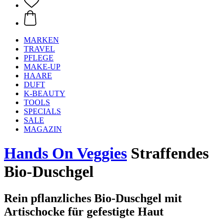
MARKEN
TRAVEL
PFLEGE
MAKE-UP
HAARE
DUFT
K-BEAUTY
TOOLS
SPECIALS
SALE
MAGAZIN
Hands On Veggies
Straffendes
Bio-Duschgel
Rein pflanzliches Bio-Duschgel mit
Artischocke für gefestigte Haut