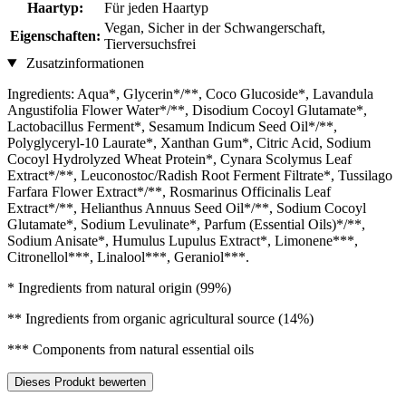
Haartyp:
Für jeden Haartyp
Vegan, Sicher in der Schwangerschaft,
Eigenschaften:
Tierversuchsfrei
Zusatzinformationen
Ingredients: Aqua*, Glycerin*/**, Coco Glucoside*, Lavandula
Angustifolia Flower Water*/**, Disodium Cocoyl Glutamate*,
Lactobacillus Ferment*, Sesamum Indicum Seed Oil*/**,
Polyglyceryl-10 Laurate*, Xanthan Gum*, Citric Acid, Sodium
Cocoyl Hydrolyzed Wheat Protein*, Cynara Scolymus Leaf
Extract*/**, Leuconostoc/Radish Root Ferment Filtrate*, Tussilago
Farfara Flower Extract*/**, Rosmarinus Officinalis Leaf
Extract*/**, Helianthus Annuus Seed Oil*/**, Sodium Cocoyl
Glutamate*, Sodium Levulinate*, Parfum (Essential Oils)*/**,
Sodium Anisate*, Humulus Lupulus Extract*, Limonene***,
Citronellol***, Linalool***, Geraniol***.
* Ingredients from natural origin (99%)
** Ingredients from organic agricultural source (14%)
*** Components from natural essential oils
Dieses Produkt bewerten