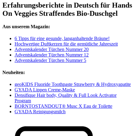
Erfahrungsberichte in Deutsch für Hands
On Veggies Straffendes Bio-Duschgel
Aus unserem Magazin:
6 Tipps für eine gesunde, langanhaltende Bräune!
Hochwertige Duftkerzen für die gemütliche Jahreszeit
Adventskalender Türchen Nummer 20
Adventskalender Türchen Nummer 12
Adventskalender Türchen Nummer 5
Neuheiten:
geoKIDS Fluoride Toothpaste Strawberry & Hydroxyapatite
GYADA Lippen Creme-Maske
Densifique Hair body, Quality & Full Look Activator
Program
BORNTOSTANDOUT® Musc X Eau de Toilette
GYADA Reinigungsmilch