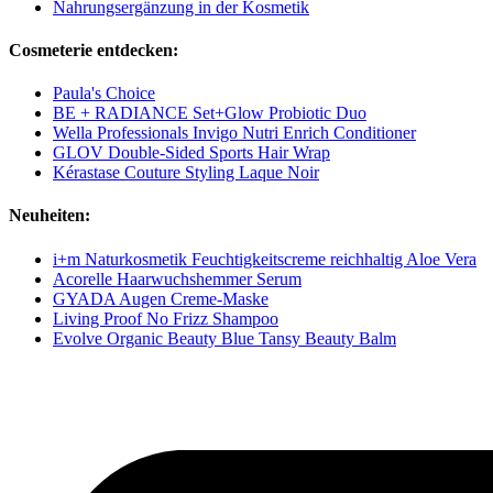
Nahrungsergänzung in der Kosmetik
Cosmeterie entdecken:
Paula's Choice
BE + RADIANCE Set+Glow Probiotic Duo
Wella Professionals Invigo Nutri Enrich Conditioner
GLOV Double-Sided Sports Hair Wrap
Kérastase Couture Styling Laque Noir
Neuheiten:
i+m Naturkosmetik Feuchtigkeitscreme reichhaltig Aloe Vera
Acorelle Haarwuchshemmer Serum
GYADA Augen Creme-Maske
Living Proof No Frizz Shampoo
Evolve Organic Beauty Blue Tansy Beauty Balm