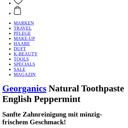
MARKEN
TRAVEL
PFLEGE
MAKE-UP
HAARE
DUFT
K-BEAUTY
TOOLS
SPECIALS
SALE
MAGAZIN
Georganics
Natural Toothpaste
English Peppermint
Sanfte Zahnreinigung mit minzig-
frischem Geschmack!