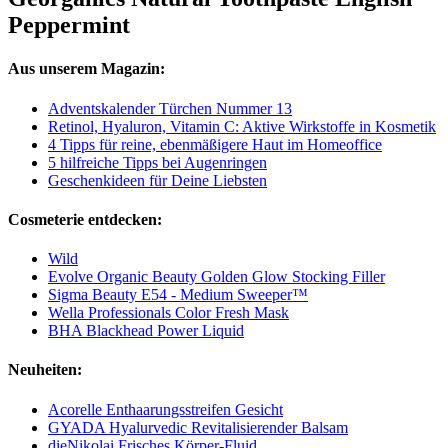
Peppermint
Aus unserem Magazin:
Adventskalender Türchen Nummer 13
Retinol, Hyaluron, Vitamin C: Aktive Wirkstoffe in Kosmetik
4 Tipps für reine, ebenmäßigere Haut im Homeoffice
5 hilfreiche Tipps bei Augenringen
Geschenkideen für Deine Liebsten
Cosmeterie entdecken:
Wild
Evolve Organic Beauty Golden Glow Stocking Filler
Sigma Beauty E54 - Medium Sweeper™
Wella Professionals Color Fresh Mask
BHA Blackhead Power Liquid
Neuheiten:
Acorelle Enthaarungsstreifen Gesicht
GYADA Hyalurvedic Revitalisierender Balsam
dieNikolai Frisches Körper-Fluid