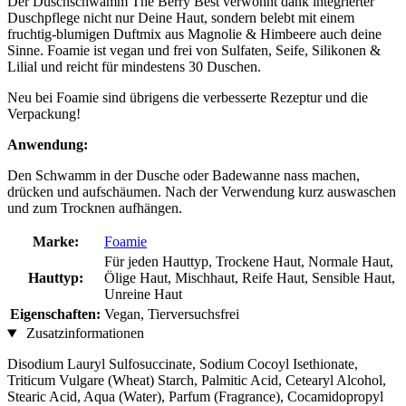
Der Duschschwamm The Berry Best verwöhnt dank integrierter
Duschpflege nicht nur Deine Haut, sondern belebt mit einem
fruchtig-blumigen Duftmix aus Magnolie & Himbeere auch deine
Sinne. Foamie ist vegan und frei von Sulfaten, Seife, Silikonen &
Lilial und reicht für mindestens 30 Duschen.
Neu bei Foamie sind übrigens die verbesserte Rezeptur und die
Verpackung!
Anwendung:
Den Schwamm in der Dusche oder Badewanne nass machen,
drücken und aufschäumen. Nach der Verwendung kurz auswaschen
und zum Trocknen aufhängen.
Marke:
Foamie
Für jeden Hauttyp, Trockene Haut, Normale Haut,
Hauttyp:
Ölige Haut, Mischhaut, Reife Haut, Sensible Haut,
Unreine Haut
Eigenschaften:
Vegan, Tierversuchsfrei
Zusatzinformationen
Disodium Lauryl Sulfosuccinate, Sodium Cocoyl Isethionate,
Triticum Vulgare (Wheat) Starch, Palmitic Acid, Cetearyl Alcohol,
Stearic Acid, Aqua (Water), Parfum (Fragrance), Cocamidopropyl