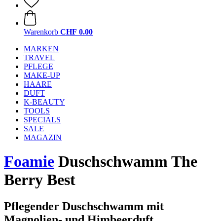
Warenkorb
CHF 0.00
MARKEN
TRAVEL
PFLEGE
MAKE-UP
HAARE
DUFT
K-BEAUTY
TOOLS
SPECIALS
SALE
MAGAZIN
Foamie
Duschschwamm The
Berry Best
Pflegender Duschschwamm mit
Magnolien- und Himbeerduft