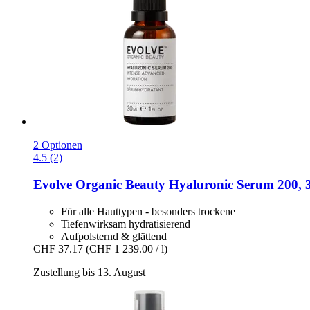
2 Optionen
4.5 (2)
Evolve Organic Beauty
Hyaluronic Serum 200, 
Für alle Hauttypen - besonders trockene
Tiefenwirksam hydratisierend
Aufpolsternd & glättend
CHF 37.17
(CHF 1 239.00 / l)
Zustellung bis 13. August