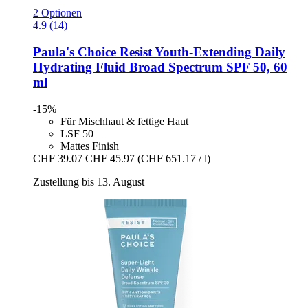
2 Optionen
4.9 (14)
Paula's Choice
Resist Youth-​Extending Daily
Hydrating Fluid Broad Spectrum SPF 50, 60
ml
-15%
Für Mischhaut & fettige Haut
LSF 50
Mattes Finish
CHF 39.07
CHF 45.97
(CHF 651.17 / l)
Zustellung bis 13. August