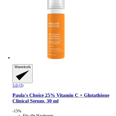
Warenkorb
5.0 (3)
Paula's Choice
25% Vitamin C + Glutathione
Clinical Serum, 30 ml
-15%
Für alle Hauttypen