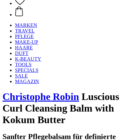
MARKEN
TRAVEL
PFLEGE
MAKE-UP
HAARE
DUFT
K-BEAUTY
TOOLS
SPECIALS
SALE
MAGAZIN
Christophe Robin
Luscious
Curl Cleansing Balm with
Kokum Butter
Sanfter Pflegebalsam für definierte