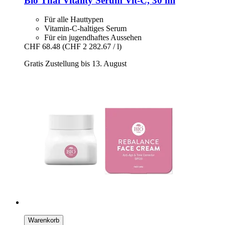
Bio Thai
Vitality Serum Vit-​C, 30 ml
Für alle Hauttypen
Vitamin-C-haltiges Serum
Für ein jugendhaftes Aussehen
CHF 68.48
(CHF 2 282.67 / l)
Gratis Zustellung bis 13. August
Warenkorb