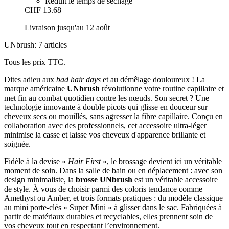
Réduit le temps de séchage
CHF 13.68
Livraison jusqu'au 12 août
UNbrush: 7 articles
Tous les prix TTC.
Dites adieu aux
bad hair days
et au démêlage douloureux ! La
marque américaine
UNbrush
révolutionne votre routine capillaire et
met fin au combat quotidien contre les nœuds. Son secret ? Une
technologie innovante à double picots qui glisse en douceur sur
cheveux secs ou mouillés, sans agresser la fibre capillaire. Conçu en
collaboration avec des professionnels, cet accessoire ultra-léger
minimise la casse et laisse vos cheveux d'apparence brillante et
soignée.
Fidèle à la devise «
Hair First
», le brossage devient ici un véritable
moment de soin. Dans la salle de bain ou en déplacement : avec son
design minimaliste, la
brosse UNbrush
est un véritable accessoire
de style. À vous de choisir parmi des coloris tendance comme
Amethyst ou Amber, et trois formats pratiques : du modèle classique
au mini porte-clés « Super Mini » à glisser dans le sac. Fabriquées à
partir de matériaux durables et recyclables, elles prennent soin de
vos cheveux tout en respectant l’environnement.