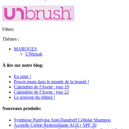
Filtres
Thèmes :
MARQUES
UNbrush
À lire sur notre blog:
En piste !
Power-mum dans le monde de la beauté !
Calendrier de l'Avent : jour 19
Calendrier de l'Avent : jour 22
Le pouvoir du rétinol !
Nouveaux produits:
Symbiose Purifying Anti-Dandruff Cellular Shampoo
Acorelle Crème Redensifiante AGE+ SPF 20