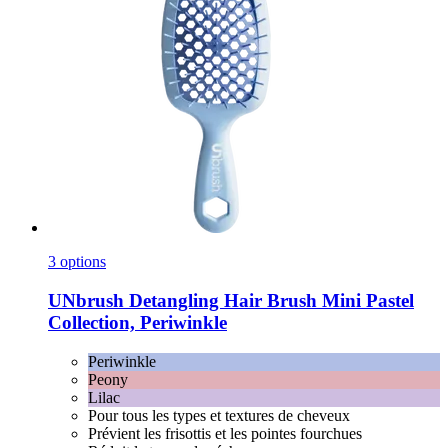
3 options
UNbrush
Detangling Hair Brush Mini Pastel
Collection, Periwinkle
Periwinkle
Peony
Lilac
Pour tous les types et textures de cheveux
Prévient les frisottis et les pointes fourchues