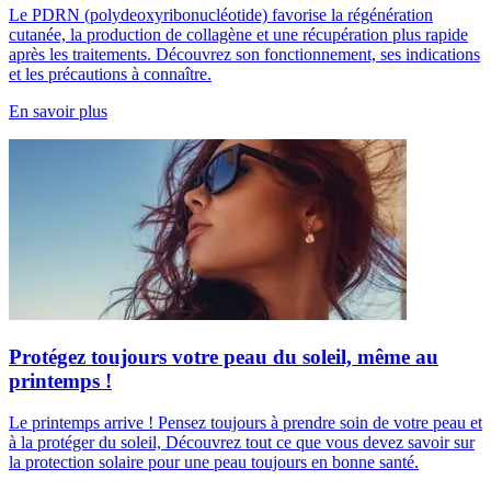
Le PDRN (polydeoxyribonucléotide) favorise la régénération
cutanée, la production de collagène et une récupération plus rapide
après les traitements. Découvrez son fonctionnement, ses indications
et les précautions à connaître.
En savoir plus
Protégez toujours votre peau du soleil, même au
printemps !
Le printemps arrive ! Pensez toujours à prendre soin de votre peau et
à la protéger du soleil, Découvrez tout ce que vous devez savoir sur
la protection solaire pour une peau toujours en bonne santé.