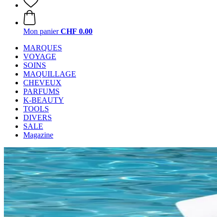
Mon panier
CHF 0.00
MARQUES
VOYAGE
SOINS
MAQUILLAGE
CHEVEUX
PARFUMS
K-BEAUTY
TOOLS
DIVERS
SALE
Magazine