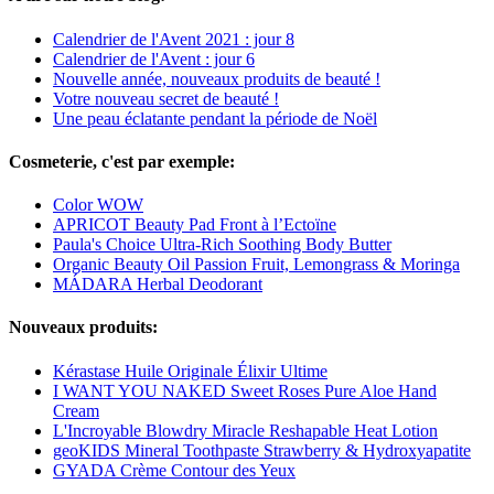
Calendrier de l'Avent 2021 : jour 8
Calendrier de l'Avent : jour 6
Nouvelle année, nouveaux produits de beauté !
Votre nouveau secret de beauté !
Une peau éclatante pendant la période de Noël
Cosmeterie, c'est par exemple:
Color WOW
APRICOT Beauty Pad Front à l’Ectoïne
Paula's Choice Ultra-Rich Soothing Body Butter
Organic Beauty Oil Passion Fruit, Lemongrass & Moringa
MÁDARA Herbal Deodorant
Nouveaux produits:
Kérastase Huile Originale Élixir Ultime
I WANT YOU NAKED Sweet Roses Pure Aloe Hand
Cream
L'Incroyable Blowdry Miracle Reshapable Heat Lotion
geoKIDS Mineral Toothpaste Strawberry & Hydroxyapatite
GYADA Crème Contour des Yeux