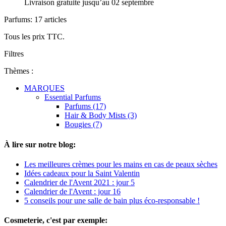
Livraison gratuite jusqu’au 02 septembre
Parfums: 17 articles
Tous les prix TTC.
Filtres
Thèmes :
MARQUES
Essential Parfums
Parfums (17)
Hair & Body Mists (3)
Bougies (7)
À lire sur notre blog:
Les meilleures crèmes pour les mains en cas de peaux sèches
Idées cadeaux pour la Saint Valentin
Calendrier de l'Avent 2021 : jour 5
Calendrier de l'Avent : jour 16
5 conseils pour une salle de bain plus éco-responsable !
Cosmeterie, c'est par exemple: