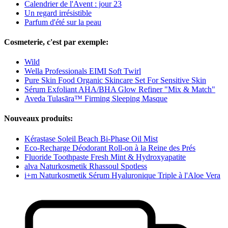
Calendrier de l'Avent : jour 23
Un regard irrésistible
Parfum d'été sur la peau
Cosmeterie, c'est par exemple:
Wild
Wella Professionals EIMI Soft Twirl
Pure Skin Food Organic Skincare Set For Sensitive Skin
Sérum Exfoliant AHA/BHA Glow Refiner "Mix & Match"
Aveda Tulasāra™ Firming Sleeping Masque
Nouveaux produits:
Kérastase Soleil Beach Bi-Phase Oil Mist
Eco-Recharge Déodorant Roll-on à la Reine des Prés
Fluoride Toothpaste Fresh Mint & Hydroxyapatite
alva Naturkosmetik Rhassoul Spotless
i+m Naturkosmetik Sérum Hyaluronique Triple à l'Aloe Vera