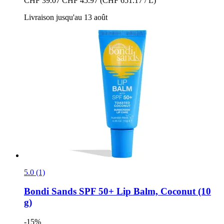
CHF 39.07
CHF 45.97
(CHF 651.17 / L)
Livraison jusqu'au 13 août
5.0 (1)
Bondi Sands
SPF 50+ Lip Balm, Coconut (10
g)
-15%