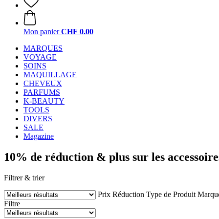
Mon panier
CHF 0.00
MARQUES
VOYAGE
SOINS
MAQUILLAGE
CHEVEUX
PARFUMS
K-BEAUTY
TOOLS
DIVERS
SALE
Magazine
10% de réduction & plus sur les accessoires
Filtrer & trier
Prix
Réduction
Type de Produit
Marqu
Filtre