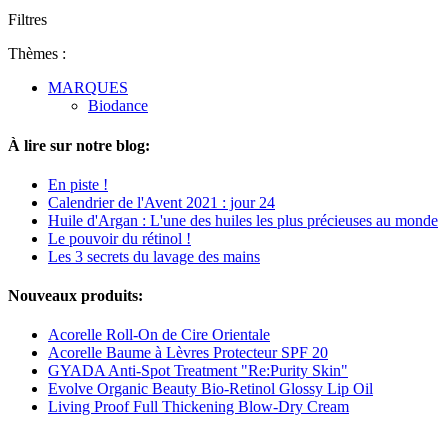
Filtres
Thèmes :
MARQUES
Biodance
À lire sur notre blog:
En piste !
Calendrier de l'Avent 2021 : jour 24
Huile d'Argan : L'une des huiles les plus précieuses au monde
Le pouvoir du rétinol !
Les 3 secrets du lavage des mains
Nouveaux produits:
Acorelle Roll-On de Cire Orientale
Acorelle Baume à Lèvres Protecteur SPF 20
GYADA Anti-Spot Treatment "Re:Purity Skin"
Evolve Organic Beauty Bio-Retinol Glossy Lip Oil
Living Proof Full Thickening Blow-Dry Cream