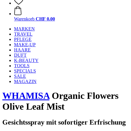
Warenkorb
CHF 0.00
MARKEN
TRAVEL
PFLEGE
MAKE-UP
HAARE
DUFT
K-BEAUTY
TOOLS
SPECIALS
SALE
MAGAZIN
WHAMISA
Organic Flowers
Olive Leaf Mist
Gesichtsspray mit sofortiger Erfrischung