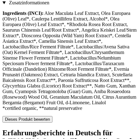
Zusatzinformationen
Ingredients (INCI):
Aloe Maculata Leaf Extract, Olea Europaea
(Olive) Leaf*, Caulerpa Lentillifera Extract, Alcohol*, Olea
Europaea (Olive) Leaf Extract*, *Rhodiola Rosea Root Extract,
Saururus Chinensis Leaf/Root Extract*, Angelica Keiskei Leaf/Stem
Extract*, Dioscorea Opposita (Wild Yam) Root Extract*, Centella
Asiatica Extract*, Camellia Sinensis Leaf Extract*,
Lactobacillus/Rice Ferment Filtrate*, Lactobacillus/Avena Sativa
(Oat) Kernel Ferment Filtrate*, Lactobacillus/Chrysanthemum
Sinense Flower Ferment Filtrate*, Lactobacillus/Nelumbium
Speciosum Flower ferment Filtrate*, Lactobacillus/Taraxacum
Officinale (Dandelion) Rhizome/Root Ferment Filtrate*, Evernia
Prunastri (Oakmoss) Extract, Cetraria Islandica Extract, Scutellaria
Baicalensis Root Extract**, Paeonia Suffruticosa Root Extract**,
Glycyrrhiza Glabra (Licorice) Root Extract**, Natto Gum, Xanthan
Gum, Cyamopsis Tetragonoloba (Guar) Gum, Aniba Rosaeodora
(Rosewood) Wood Oil, Geranium Maculatum Oil, Citrus Aurantium
Bergamia (Bergamot) Fruit Oil, d-Limonene, Linalol
*certified organic, **natural preservative
Dieses Produkt bewerten
Erfahrungsberichte in Deutsch für