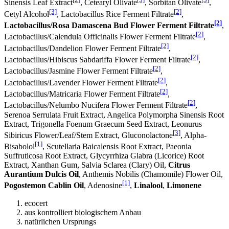
Sinensis Leaf Extract
, Cetearyl Olivate
, Sorbitan Olivate
,
[3]
[2]
Cetyl Alcohol
, Lactobacillus Rice Ferment Filtrate
,
[2]
Lactobacillus/Rosa Damascena Bud Flower Ferment Filtrate
,
[2]
Lactobacillus/Calendula Officinalis Flower Ferment Filtrate
,
[2]
Lactobacillus/Dandelion Flower Ferment Filtrate
,
[2]
Lactobacillus/Hibiscus Sabdariffa Flower Ferment Filtrate
,
[2]
Lactobacillus/Jasmine Flower Ferment Filtrate
,
[2]
Lactobacillus/Lavender Flower Ferment Filtrate
,
[2]
Lactobacillus/Matricaria Flower Ferment Filtrate
,
[2]
Lactobacillus/Nelumbo Nucifera Flower Ferment Filtrate
,
Serenoa Serrulata Fruit Extract, Angelica Polymorpha Sinensis Root
Extract, Trigonella Foenum Graecum Seed Extract, Leonurus
[3]
Sibiricus Flower/Leaf/Stem Extract, Gluconolactone
, Alpha-
[1]
Bisabolol
, Scutellaria Baicalensis Root Extract, Paeonia
Suffruticosa Root Extract, Glycyrrhiza Glabra (Licorice) Root
Extract, Xanthan Gum, Salvia Sclarea (Clary) Oil,
Citrus
Aurantium Dulcis Oil
, Anthemis Nobilis (Chamomile) Flower Oil,
[1]
Pogostemon Cablin Oil
, Adenosine
,
Linalool
,
Limonene
ecocert
aus kontrolliert biologischem Anbau
natürlichen Ursprungs