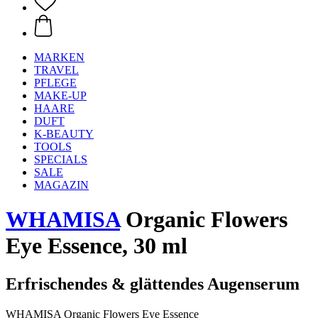
MARKEN
TRAVEL
PFLEGE
MAKE-UP
HAARE
DUFT
K-BEAUTY
TOOLS
SPECIALS
SALE
MAGAZIN
WHAMISA
Organic Flowers
Eye Essence, 30 ml
Erfrischendes & glättendes Augenserum
WHAMISA Organic Flowers Eye Essence