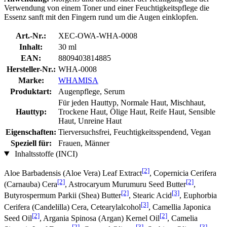
Verwendung von einem Toner und einer Feuchtigkeitspflege die
Essenz sanft mit den Fingern rund um die Augen einklopfen.
Art.-Nr.:
XEC-OWA-WHA-0008
Inhalt:
30 ml
EAN:
8809403814885
Hersteller-Nr.:
WHA-0008
Marke:
WHAMISA
Produktart:
Augenpflege, Serum
Für jeden Hauttyp, Normale Haut, Mischhaut,
Hauttyp:
Trockene Haut, Ölige Haut, Reife Haut, Sensible
Haut, Unreine Haut
Eigenschaften:
Tierversuchsfrei, Feuchtigkeitsspendend, Vegan
Speziell für:
Frauen, Männer
Inhaltsstoffe (INCI)
[2]
Aloe Barbadensis (Aloe Vera) Leaf Extract
, Copernicia Cerifera
[2]
[2]
(Carnauba) Cera
, Astrocaryum Murumuru Seed Butter
,
[2]
[3]
Butyrospermum Parkii (Shea) Butter
, Stearic Acid
, Euphorbia
[3]
Cerifera (Candelilla) Cera, Cetearylalcohol
, Camellia Japonica
[2]
[2]
Seed Oil
, Argania Spinosa (Argan) Kernel Oil
, Camelia
[2]
[3]
[3]