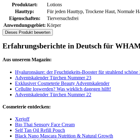
Produktart:
Lotions
Hauttyp:
Für jeden Hauttyp, Trockene Haut, Normale Ha
Eigenschaften:
Tierversuchsfrei
Anwendungsgebiet:
Körper
Dieses Produkt bewerten
Erfahrungsberichte in Deutsch für WHAM
Aus unserem Magazin:
Hyaluronsäure: der Feuchtigkeits-Booster für strahlend schöne
Adventskalender Türchen Nummer 23
Exklusiver Cosmeterie Beauty Adventskalender
Cellulite loswerden? Was wirklich dagegen hilft!
Adventskalender Türchen Nummer 22
Cosmeterie entdecken:
Xerjoff
Bio Thai Sensory Face Cream
Self Tan Oil Refill Pouch
Black Nano Mascara Nutrition & Natural Growth