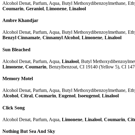
Alcohol Denat, Parfum, Aqua, Butyl Methoxydibenzoylmethane, Ethy
Coumarin
,
Geraniol
,
Limonene
,
Linalool
Ambre Khandjar
Alcohol Denat, Parfum, Aqua, Butyl Methoxydibenzoylmethane, Ethyl
Benzyl Cinnamate
,
Cinnamyl Alcohol
,
Limonene
,
Linalool
Sun Bleached
Alcohol Denat, Parfum, Aqua,
Linalool
, Butyl Methoxydibenzoylmet
Limonene
,
Coumarin
, Benzylbenzoat, CI 19140 (Yellow 5), CI 14
Memory Motel
Alcohol Denat, Parfum, Aqua, Butyl Methoxydibenzoylmethane, Ethy
Alcohol
,
Citral
,
Coumarin
,
Eugenol
,
Isoeugenol
,
Linalool
Click Song
Alcohol Denat, Parfum, Aqua,
Limonene
,
Linalool
,
Coumarin
,
Cit
Nothing But Sea And Sky