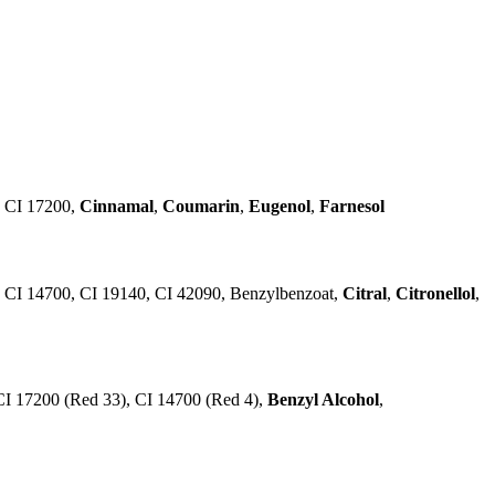
, CI 17200,
Cinnamal
,
Coumarin
,
Eugenol
,
Farnesol
, CI 14700, CI 19140, CI 42090, Benzylbenzoat,
Citral
,
Citronellol
,
CI 17200 (Red 33), CI 14700 (Red 4),
Benzyl Alcohol
,