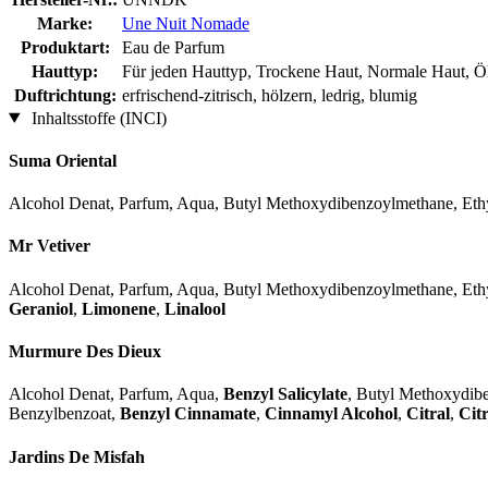
Marke:
Une Nuit Nomade
Produktart:
Eau de Parfum
Hauttyp:
Für jeden Hauttyp, Trockene Haut, Normale Haut, Öl
Duftrichtung:
erfrischend-zitrisch, hölzern, ledrig, blumig
Inhaltsstoffe (INCI)
Suma Oriental
Alcohol Denat, Parfum, Aqua, Butyl Methoxydibenzoylmethane, Ethy
Mr Vetiver
Alcohol Denat, Parfum, Aqua, Butyl Methoxydibenzoylmethane, Ethy
Geraniol
,
Limonene
,
Linalool
Murmure Des Dieux
Alcohol Denat, Parfum, Aqua,
Benzyl Salicylate
, Butyl Methoxydibe
Benzylbenzoat,
Benzyl Cinnamate
,
Cinnamyl Alcohol
,
Citral
,
Citr
Jardins De Misfah