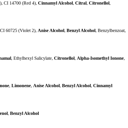
), CI 14700 (Red 4),
Cinnamyl Alcohol
,
Citral
,
Citronellol
,
CI 60725 (Violet 2),
Anise Alcohol
,
Benzyl Alcohol
, Benzylbenzoat,
namal
, Ethylhexyl Salicylate,
Citronellol
,
Alpha-Isomethyl Ionone
,
onone
,
Limonene
,
Anise Alcohol
,
Benzyl Alcohol
,
Cinnamyl
enol
,
Benzyl Alcohol