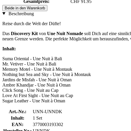
Gesamtpreis:
CHF 91.95
Beide in den Warenkorb
Beschreibung
Reise durch die Welt der Düfte!
Das
Discovery Kit
von
Une Nuit Nomade
soll Dich auf eine sinnl
neuen Grenze werden. Die perfekte Möglichkeit um herauszufinden, w
Inhalt:
Suma Oriental - Une Nuit à Bali
Mr. Vetiver - Une Nuit à Bali
Memory Motel - Une Nuit à Montauk
Nothing but Sea and Sky - Une Nuit à Montauk
Jardins de Misfah - Une Nuit à Oman
Ambre Khandjar - Une Nuit à Oman
Click Song - Une Nuit au Cap
Love At First Sight - Une Nuit au Cap
Sugar Leather - Une Nuit à Oman
Art.-Nr.:
UNN-UNNDK
Inhalt:
1 Set
EAN:
3770003193302
Hersteller-Nr.:
UNNDK