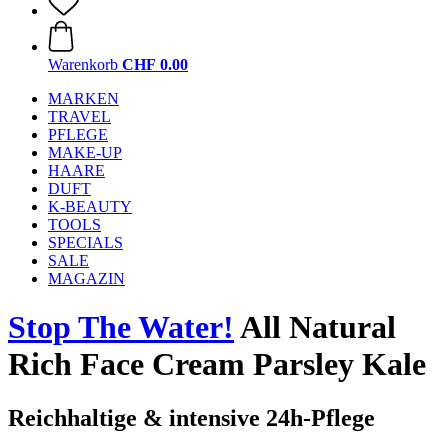
Warenkorb
CHF 0.00
MARKEN
TRAVEL
PFLEGE
MAKE-UP
HAARE
DUFT
K-BEAUTY
TOOLS
SPECIALS
SALE
MAGAZIN
Stop The Water!
All Natural
Rich Face Cream Parsley Kale
Reichhaltige & intensive 24h-Pflege