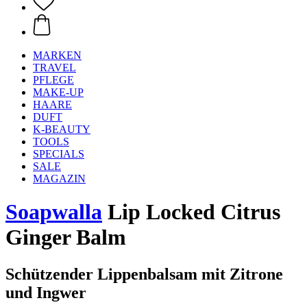
MARKEN
TRAVEL
PFLEGE
MAKE-UP
HAARE
DUFT
K-BEAUTY
TOOLS
SPECIALS
SALE
MAGAZIN
Soapwalla
Lip Locked Citrus
Ginger Balm
Schützender Lippenbalsam mit Zitrone
und Ingwer