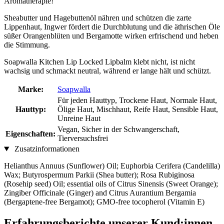
Aromatherapie!
Sheabutter und Hagebuttenöl nähren und schützen die zarte
Lippenhaut, Ingwer fördert die Durchblutung und die äthrischen Öle
süßer Orangenblüten und Bergamotte wirken erfrischend und heben
die Stimmung.
Soapwalla Kitchen Lip Locked Lipbalm klebt nicht, ist nicht
wachsig und schmackt neutral, während er lange hält und schützt.
Marke:
Soapwalla
Für jeden Hauttyp, Trockene Haut, Normale Haut,
Hauttyp:
Ölige Haut, Mischhaut, Reife Haut, Sensible Haut,
Unreine Haut
Vegan, Sicher in der Schwangerschaft,
Eigenschaften:
Tierversuchsfrei
Zusatzinformationen
Helianthus Annuus (Sunflower) Oil; Euphorbia Cerifera (Candelilla)
Wax; Butyrospermum Parkii (Shea butter); Rosa Rubiginosa
(Rosehip seed) Oil; essential oils of Citrus Sinensis (Sweet Orange);
Zingiber Officinale (Ginger) and Citrus Aurantium Bergamia
(Bergaptene-free Bergamot); GMO-free tocopherol (Vitamin E)
Erfahrungsberichte unserer Kund:innen