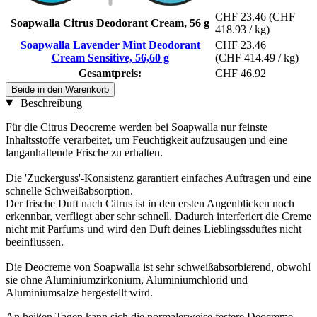
CHF 23.46
(CHF
Soapwalla Citrus Deodorant Cream, 56 g
418.93 / kg)
Soapwalla Lavender Mint Deodorant
CHF 23.46
Cream Sensitive, 56,60 g
(CHF 414.49 / kg)
Gesamtpreis:
CHF 46.92
Beide in den Warenkorb
Beschreibung
Für die Citrus Deocreme werden bei Soapwalla nur feinste
Inhaltsstoffe verarbeitet, um Feuchtigkeit aufzusaugen und eine
langanhaltende Frische zu erhalten.
Die 'Zuckerguss'-Konsistenz garantiert einfaches Auftragen und eine
schnelle Schweißabsorption.
Der frische Duft nach Citrus ist in den ersten Augenblicken noch
erkennbar, verfliegt aber sehr schnell. Dadurch interferiert die Creme
nicht mit Parfums und wird den Duft deines Lieblingssduftes nicht
beeinflussen.
Die Deocreme von Soapwalla ist sehr schweißabsorbierend, obwohl
sie ohne Aluminiumzirkonium, Aluminiumchlorid und
Aluminiumsalze hergestellt wird.
An heißen Tagen kann sich die normalerweise festere Deocreme