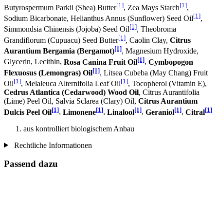
[1]
[1]
Butyrospermum Parkii (Shea) Butter
, Zea Mays Starch
,
[1]
Sodium Bicarbonate, Helianthus Annus (Sunflower) Seed Oil
,
[1]
Simmondsia Chinensis (Jojoba) Seed Oil
, Theobroma
[1]
Grandiflorum (Cupuacu) Seed Butter
, Caolin Clay,
Citrus
[1]
Aurantium Bergamia (Bergamot)
, Magnesium Hydroxide,
[1]
Glycerin, Lecithin,
Rosa Canina Fruit Oil
,
Cymbopogon
[1]
Flexuosus (Lemongras) Oil
, Litsea Cubeba (May Chang) Fruit
[1]
[1]
Oil
, Melaleuca Alternifolia Leaf Oil
, Tocopherol (Vitamin E),
Cedrus Atlantica (Cedarwood) Wood Oil
, Citrus Aurantifolia
(Lime) Peel Oil, Salvia Sclarea (Clary) Oil,
Citrus Aurantium
[1]
[1]
[1]
[1]
[1]
Dulcis Peel Oil
,
Limonene
,
Linalool
,
Geraniol
,
Citral
aus kontrolliert biologischem Anbau
Rechtliche Informationen
Passend dazu