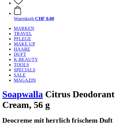
Warenkorb
CHF 0.00
MARKEN
TRAVEL
PFLEGE
MAKE-UP
HAARE
DUFT
K-BEAUTY
TOOLS
SPECIALS
SALE
MAGAZIN
Soapwalla
Citrus Deodorant
Cream, 56 g
Deocreme mit herrlich frischem Duft