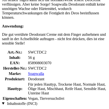
verflüssigen. Aber keine Sorge! Soapwalla Deodorant enthält keine
unnötigen Wachse oder Härtemittel, wodurch
Temperaturschwankungen die Festigkeit des Deos beeinflussen
können.
Anwendung:
Die gut verrührte Deodorant Creme mit dem Finger aufnehmen und
sanft in der Achselhöhle auftragen - nicht fest drücken, dies ist eine
sensible Stelle!
Art.-Nr.:
SWCTDC2
Inhalt:
56 g
EAN:
858908003070
Hersteller-Nr.:
SWCTDC2
Marke:
Soapwalla
Produktart:
Deodorant
Für jeden Hauttyp, Trockene Haut, Normale Haut,
Hauttyp:
Ölige Haut, Mischhaut, Reife Haut, Sensible Haut,
Unreine Haut
Eigenschaften:
Vegan, Tierversuchsfrei
Inhaltsstoffe (INCI)