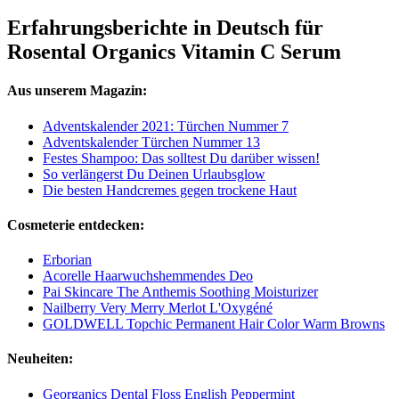
Erfahrungsberichte in Deutsch für
Rosental Organics Vitamin C Serum
Aus unserem Magazin:
Adventskalender 2021: Türchen Nummer 7
Adventskalender Türchen Nummer 13
Festes Shampoo: Das solltest Du darüber wissen!
So verlängerst Du Deinen Urlaubsglow
Die besten Handcremes gegen trockene Haut
Cosmeterie entdecken:
Erborian
Acorelle Haarwuchshemmendes Deo
Pai Skincare The Anthemis Soothing Moisturizer
Nailberry Very Merry Merlot L'Oxygéné
GOLDWELL Topchic Permanent Hair Color Warm Browns
Neuheiten:
Georganics Dental Floss English Peppermint