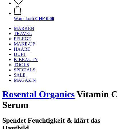
Warenkorb
CHF 0.00
MARKEN
TRAVEL
PFLEGE
MAKE-UP
HAARE
DUFT
K-BEAUTY
TOOLS
SPECIALS
SALE
MAGAZIN
Rosental Organics
Vitamin C
Serum
Spendet Feuchtigkeit & klärt das
Hautbild