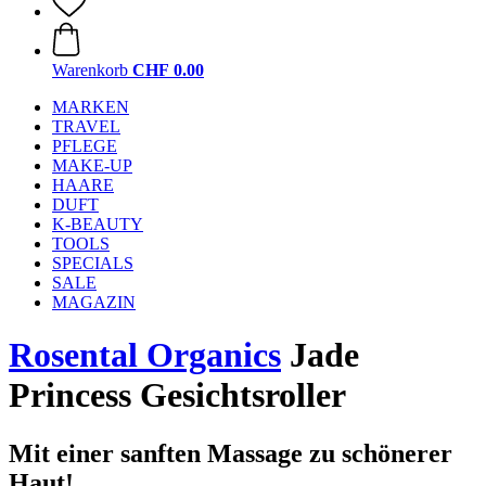
Warenkorb
CHF 0.00
MARKEN
TRAVEL
PFLEGE
MAKE-UP
HAARE
DUFT
K-BEAUTY
TOOLS
SPECIALS
SALE
MAGAZIN
Rosental Organics
Jade
Princess Gesichtsroller
Mit einer sanften Massage zu schönerer
Haut!