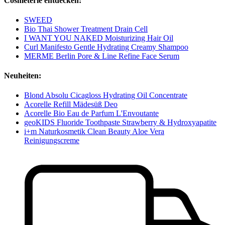
Cosmeterie entdecken:
SWEED
Bio Thai Shower Treatment Drain Cell
I WANT YOU NAKED Moisturizing Hair Oil
Curl Manifesto Gentle Hydrating Creamy Shampoo
MERME Berlin Pore & Line Refine Face Serum
Neuheiten:
Blond Absolu Cicagloss Hydrating Oil Concentrate
Acorelle Refill Mädesüß Deo
Acorelle Bio Eau de Parfum L'Envoutante
geoKIDS Fluoride Toothpaste Strawberry & Hydroxyapatite
i+m Naturkosmetik Clean Beauty Aloe Vera
Reinigungscreme