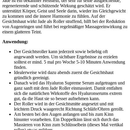
Jade ist ein bekannter Heilstein, der sehr für seine ausgleichende,
regenerierende und schützende Wirkung geschätzt wird. Er
unterstützt Körper, Geist und Seele darin, wieder ins Gleichgewicht
zu kommen und die innere Harmonie zu fühlen. Auf der
Gesichtshaut wirkt Jade als Roller straffend, hilft bei der Reduktion
von Augenringen und führt bei regelmäßiger Massageeinwirkung zu
einem glatteren Teint.
Anwendung:
Der Gesichtsroller kann jederzeit sowie beliebig oft
angewandt werden. Um sichtbare Ergebnisse zu erzielen
solltest er mind. 5 mal pro Woche 5-10 Minuten Anwendung
finden.
Idealerweise wird dazu abends zuerst die Gesichtshaut
gründlich gereinigt.
Danach wird das Hyaluron Supreme Serum aufgetragen und
ganz sanft mit dem Jade Roller einmassiert. Damit entfalten
sich die natürlichen Wirkstoffe des Hyaluronserums extrem
gut, da die Haut sie so besser aufnehmen kann.
Der Roller wird in der Gesichtsmitte angesetzt und mit
leichtem Druck waagerecht Richtung Schläfe/Ohren gerollt.
Am besten bei den Augen anfangen und bis zum Kinn
hinunter vorarbeiten. Ein Doppelkinn lässt sich durch das
Massieren von Kinn zum Schlüsselbein (dieses Mal vertikal
rollen) etwas mildern.