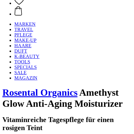
MARKEN
TRAVEL
PFLEGE
MAKE-UP
HAARE
DUFT
K-BEAUTY
TOOLS
SPECIALS
SALE
MAGAZIN
Rosental Organics
Amethyst
Glow Anti-Aging Moisturizer
Vitaminreiche Tagespflege für einen
rosigen Teint