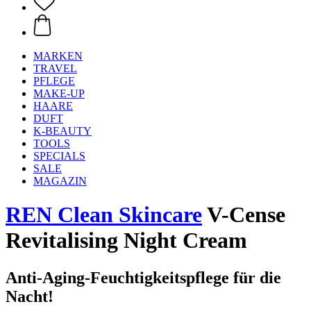
MARKEN
TRAVEL
PFLEGE
MAKE-UP
HAARE
DUFT
K-BEAUTY
TOOLS
SPECIALS
SALE
MAGAZIN
REN Clean Skincare
V-Cense
Revitalising Night Cream
Anti-Aging-Feuchtigkeitspflege für die
Nacht!