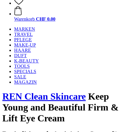
Warenkorb
CHF 0.00
MARKEN
TRAVEL
PFLEGE
MAKE-UP
HAARE
DUFT
K-BEAUTY
TOOLS
SPECIALS
SALE
MAGAZIN
REN Clean Skincare
Keep
Young and Beautiful Firm &
Lift Eye Cream