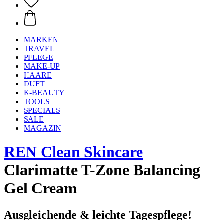
MARKEN
TRAVEL
PFLEGE
MAKE-UP
HAARE
DUFT
K-BEAUTY
TOOLS
SPECIALS
SALE
MAGAZIN
REN Clean Skincare
Clarimatte T-Zone Balancing
Gel Cream
Ausgleichende & leichte Tagespflege!