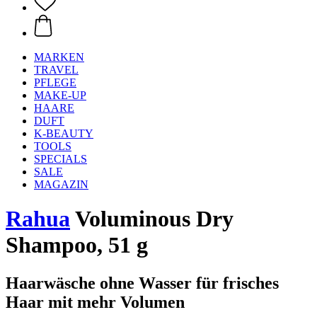
MARKEN
TRAVEL
PFLEGE
MAKE-UP
HAARE
DUFT
K-BEAUTY
TOOLS
SPECIALS
SALE
MAGAZIN
Rahua
Voluminous Dry
Shampoo, 51 g
Haarwäsche ohne Wasser für frisches
Haar mit mehr Volumen