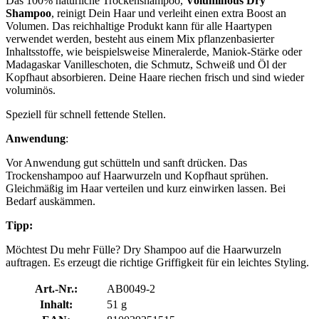
Das 100% natürliche Trockenshampoo,
Voluminous Dry
Shampoo
, reinigt Dein Haar und verleiht einen extra Boost an
Volumen. Das reichhaltige Produkt kann für alle Haartypen
verwendet werden, besteht aus einem Mix pflanzenbasierter
Inhaltsstoffe, wie beispielsweise Mineralerde, Maniok-Stärke oder
Madagaskar Vanilleschoten, die Schmutz, Schweiß und Öl der
Kopfhaut absorbieren. Deine Haare riechen frisch und sind wieder
voluminös.
Speziell für schnell fettende Stellen.
Anwendung
:
Vor Anwendung gut schütteln und sanft drücken. Das
Trockenshampoo auf Haarwurzeln und Kopfhaut sprühen.
Gleichmäßig im Haar verteilen und kurz einwirken lassen. Bei
Bedarf auskämmen.
Tipp:
Möchtest Du mehr Fülle? Dry Shampoo auf die Haarwurzeln
auftragen. Es erzeugt die richtige Griffigkeit für ein leichtes Styling.
Art.-Nr.:
AB0049-2
Inhalt:
51 g