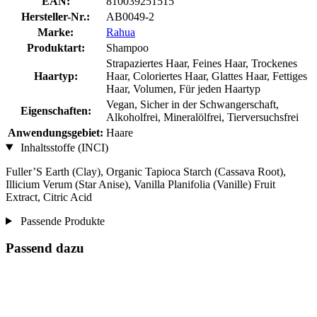
EAN:
810039251515
Hersteller-Nr.:
AB0049-2
Marke:
Rahua
Produktart:
Shampoo
Strapaziertes Haar, Feines Haar, Trockenes
Haartyp:
Haar, Coloriertes Haar, Glattes Haar, Fettiges
Haar, Volumen, Für jeden Haartyp
Vegan, Sicher in der Schwangerschaft,
Eigenschaften:
Alkoholfrei, Mineralölfrei, Tierversuchsfrei
Anwendungsgebiet:
Haare
Inhaltsstoffe (INCI)
Fuller’S Earth (Clay), Organic Tapioca Starch (Cassava Root),
Illicium Verum (Star Anise), Vanilla Planifolia (Vanille) Fruit
Extract, Citric Acid
Passende Produkte
Passend dazu