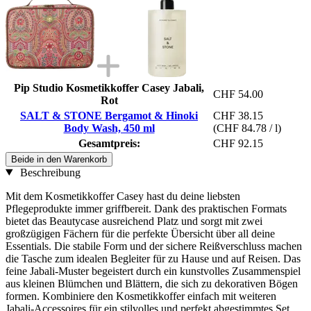
Pip Studio Kosmetikkoffer Casey Jabali,
CHF 54.00
Rot
SALT & STONE Bergamot & Hinoki
CHF 38.15
Body Wash, 450 ml
(CHF 84.78 / l)
Gesamtpreis:
CHF 92.15
Beide in den Warenkorb
Beschreibung
Mit dem Kosmetikkoffer Casey hast du deine liebsten
Pflegeprodukte immer griffbereit. Dank des praktischen Formats
bietet das Beautycase ausreichend Platz und sorgt mit zwei
großzügigen Fächern für die perfekte Übersicht über all deine
Essentials. Die stabile Form und der sichere Reißverschluss machen
die Tasche zum idealen Begleiter für zu Hause und auf Reisen. Das
feine Jabali-Muster begeistert durch ein kunstvolles Zusammenspiel
aus kleinen Blümchen und Blättern, die sich zu dekorativen Bögen
formen. Kombiniere den Kosmetikkoffer einfach mit weiteren
Jabali-Accessoires für ein stilvolles und perfekt abgestimmtes Set.