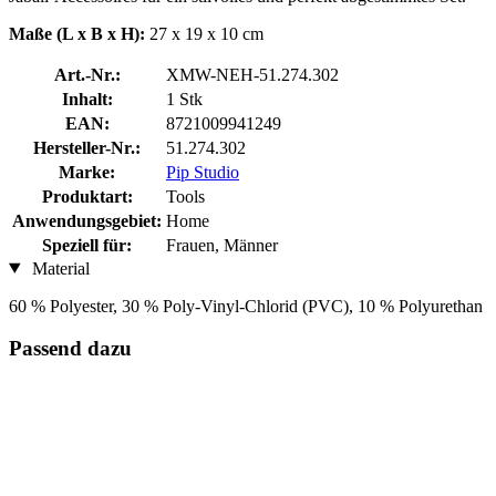
Maße (L x B x H):
27 x 19 x 10 cm
Art.-Nr.:
XMW-NEH-51.274.302
Inhalt:
1 Stk
EAN:
8721009941249
Hersteller-Nr.:
51.274.302
Marke:
Pip Studio
Produktart:
Tools
Anwendungsgebiet:
Home
Speziell für:
Frauen, Männer
Material
60 % Polyester, 30 % Poly-Vinyl-Chlorid (PVC), 10 % Polyurethan
Passend dazu