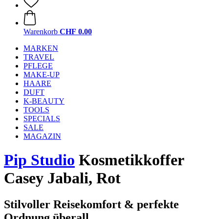
Warenkorb
CHF 0.00
MARKEN
TRAVEL
PFLEGE
MAKE-UP
HAARE
DUFT
K-BEAUTY
TOOLS
SPECIALS
SALE
MAGAZIN
Pip Studio
Kosmetikkoffer
Casey Jabali, Rot
Stilvoller Reisekomfort & perfekte
Ordnung überall