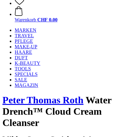
Warenkorb
CHF 0.00
MARKEN
TRAVEL
PFLEGE
MAKE-UP
HAARE
DUFT
K-BEAUTY
TOOLS
SPECIALS
SALE
MAGAZIN
Peter Thomas Roth
Water
Drench™ Cloud Cream
Cleanser