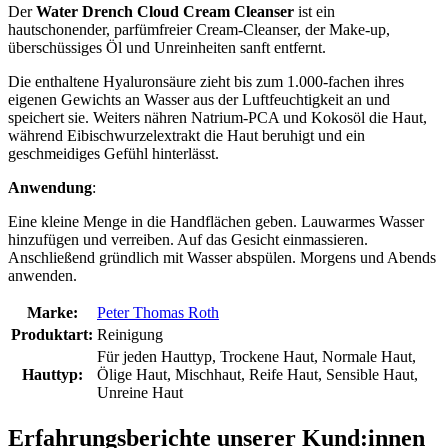
Der
Water Drench Cloud Cream Cleanser
ist ein
hautschonender, parfümfreier Cream-Cleanser, der Make-up,
überschüssiges Öl und Unreinheiten sanft entfernt.
Die enthaltene Hyaluronsäure zieht bis zum 1.000-fachen ihres
eigenen Gewichts an Wasser aus der Luftfeuchtigkeit an und
speichert sie. Weiters nähren Natrium-PCA und Kokosöl die Haut,
während Eibischwurzelextrakt die Haut beruhigt und ein
geschmeidiges Gefühl hinterlässt.
Anwendung
:
Eine kleine Menge in die Handflächen geben. Lauwarmes Wasser
hinzufügen und verreiben. Auf das Gesicht einmassieren.
Anschließend gründlich mit Wasser abspülen. Morgens und Abends
anwenden.
Marke:
Peter Thomas Roth
Produktart:
Reinigung
Für jeden Hauttyp, Trockene Haut, Normale Haut,
Hauttyp:
Ölige Haut, Mischhaut, Reife Haut, Sensible Haut,
Unreine Haut
Erfahrungsberichte unserer Kund:innen