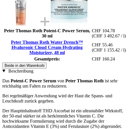
Peter Thomas Roth Potent-C Power Serum,
CHF 104.78
30 ml
(CHF 3 492.67 / l)
Peter Thomas Roth Water Drench™
CHF 55.46
Hyaluronic Cloud Cream Hydrating
(CHF 1 155.42 / l)
Moisturizer, 48 ml
Gesamtpreis:
CHF 160.24
Beide in den Warenkorb
Beschreibung
Das
Potent-C Power Serum
von
Peter Thomas Roth
ist sehr
reichhaltig um Falten zu reduzieren.
Bei regelmäßiger Anwendung wird der Haut die Spann- und
Leuchtkraft zurück gegeben.
Der Hauptinhaltsstoff THD Ascorbat ist ein ultrastabiler Wirkstoff,
der 50-mal stärker ist als herkömmliches Vitamin C. Die
hochwirksame Formulierung wird durch die Zugabe der
Antioxidantien Vitamin E (3%) und Ferulasäure (2%) abgerundet.