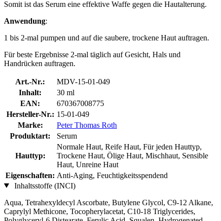
Somit ist das Serum eine effektive Waffe gegen die Hautalterung.
Anwendung
:
1 bis 2-mal pumpen und auf die saubere, trockene Haut auftragen.
Für beste Ergebnisse 2-mal täglich auf Gesicht, Hals und
Handrücken auftragen.
Art.-Nr.:
MDV-15-01-049
Inhalt:
30 ml
EAN:
670367008775
Hersteller-Nr.:
15-01-049
Marke:
Peter Thomas Roth
Produktart:
Serum
Normale Haut, Reife Haut, Für jeden Hauttyp,
Hauttyp:
Trockene Haut, Ölige Haut, Mischhaut, Sensible
Haut, Unreine Haut
Eigenschaften:
Anti-Aging, Feuchtigkeitsspendend
Inhaltsstoffe (INCI)
Aqua, Tetrahexyldecyl Ascorbate, Butylene Glycol, C9-12 Alkane,
Caprylyl Methicone, Tocopherylacetat, C10-18 Triglycerides,
Polyglyceryl-6 Distearate, Ferulic Acid, Squalen, Hydrogenated