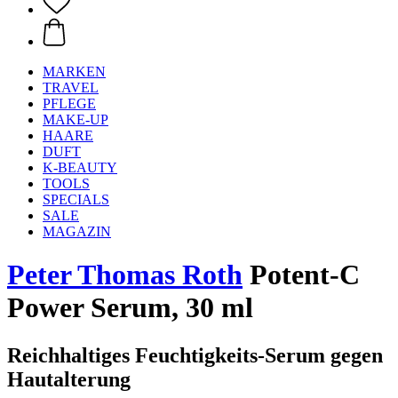
MARKEN
TRAVEL
PFLEGE
MAKE-UP
HAARE
DUFT
K-BEAUTY
TOOLS
SPECIALS
SALE
MAGAZIN
Peter Thomas Roth
Potent-C
Power Serum, 30 ml
Reichhaltiges Feuchtigkeits-Serum gegen
Hautalterung