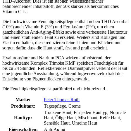
THD-Ascorbat. Dies ist ein stabiler, wissenschaftlicher
bahnbrechender Inhaltsstoff, der 50x stärker als herkömmliches
Vitamin C ist.
Die hochwirksame Feuchtigkeitspflege enthält neben THD Ascorbat
(10%) auch Vitamin E (3%) und Ferulasäure (2%), um einen
ganzheitlichen Anti-Aging-Effekt sowie eine verbesserte Hauttextur
und einen strahlenden Teint zu erzielen. Weiters sind Kollagen und
Elastin enthalten, diese reduzieren feine Linien und Fältchen und
sorgen dafür, dass die Haut straff, fest und prall erscheint.
Hyaluronsäure und Natrium PCA wirken aufpolsternd, der
hochwirksame Komplex Trimoist KMF speichert Feuchtigkeit für
bis zu 24 Stunden. Reflektierendes Diamantpulver verleiht der Haut
eine jugendliche Ausstrahlung, während Ingwerwurzelextrakt der
Entstehung von Pigmentflecken entgegenwirkt.
Die Feuchtigkeitspflege ist parfümfrei und nicht reizend.
Marke:
Peter Thomas Roth
Produktart:
Tagespflege, Creme
Trockene Haut, Für jeden Hauttyp, Normale
Hauttyp:
Haut, Ölige Haut, Mischhaut, Reife Haut,
Sensible Haut, Unreine Haut
Eigenschaften:
Anti-Aging