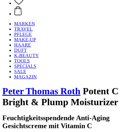
MARKEN
TRAVEL
PFLEGE
MAKE-UP
HAARE
DUFT
K-BEAUTY
TOOLS
SPECIALS
SALE
MAGAZIN
Peter Thomas Roth
Potent C
Bright & Plump Moisturizer
Feuchtigkeitsspendende Anti-Aging
Gesichtscreme mit Vitamin C