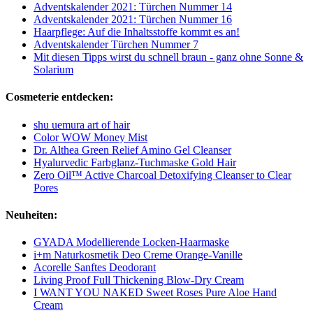
Adventskalender 2021: Türchen Nummer 14
Adventskalender 2021: Türchen Nummer 16
Haarpflege: Auf die Inhaltsstoffe kommt es an!
Adventskalender Türchen Nummer 7
Mit diesen Tipps wirst du schnell braun - ganz ohne Sonne &
Solarium
Cosmeterie entdecken:
shu uemura art of hair
Color WOW Money Mist
Dr. Althea Green Relief Amino Gel Cleanser
Hyalurvedic Farbglanz-Tuchmaske Gold Hair
Zero Oil™ Active Charcoal Detoxifying Cleanser to Clear
Pores
Neuheiten:
GYADA Modellierende Locken-Haarmaske
i+m Naturkosmetik Deo Creme Orange-Vanille
Acorelle Sanftes Deodorant
Living Proof Full Thickening Blow-Dry Cream
I WANT YOU NAKED Sweet Roses Pure Aloe Hand
Cream